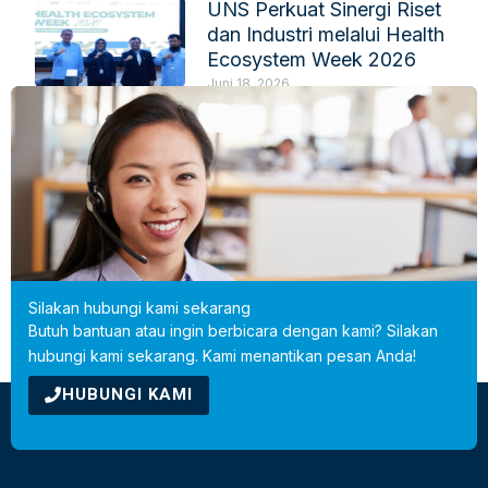
UNS Perkuat Sinergi Riset
dan Industri melalui Health
Ecosystem Week 2026
Juni 18, 2026
IKPI-HIPELKI Fokus
Perkuat Kerja Sama
Pendidikan dan Riset
Juni 18, 2026
Silakan hubungi kami sekarang
Butuh bantuan atau ingin berbicara dengan kami? Silakan
hubungi kami sekarang. Kami menantikan pesan Anda!
HUBUNGI KAMI