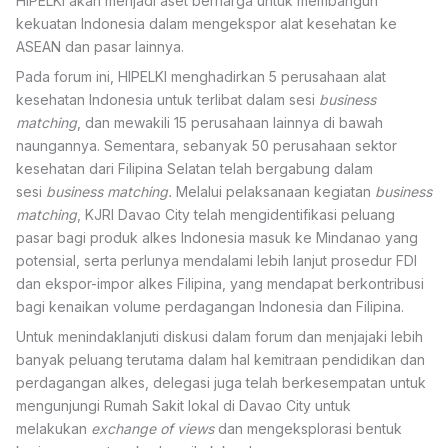
HIPELKI akan menjadi aset berharga untuk membangun
kekuatan Indonesia dalam mengekspor alat kesehatan ke
ASEAN dan pasar lainnya.
Pada forum ini, HIPELKI menghadirkan 5 perusahaan alat
kesehatan Indonesia untuk terlibat dalam sesi
business
matching
, dan mewakili 15 perusahaan lainnya di bawah
naungannya. Sementara, sebanyak 50 perusahaan sektor
kesehatan dari Filipina Selatan telah bergabung dalam
sesi
business matching.
Melalui pelaksanaan kegiatan
business
matching
, KJRI Davao City telah mengidentifikasi peluang
pasar bagi produk alkes Indonesia masuk ke Mindanao yang
potensial, serta perlunya mendalami lebih lanjut prosedur FDI
dan ekspor-impor alkes Filipina, yang mendapat berkontribusi
bagi kenaikan volume perdagangan Indonesia dan Filipina.
Untuk menindaklanjuti diskusi dalam forum dan menjajaki lebih
banyak peluang terutama dalam hal kemitraan pendidikan dan
perdagangan alkes, delegasi juga telah berkesempatan untuk
mengunjungi Rumah Sakit lokal di Davao City untuk
melakukan
exchange of views
dan mengeksplorasi bentuk