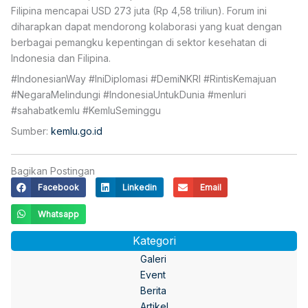
Filipina mencapai USD 273 juta (Rp 4,58 triliun). Forum ini
diharapkan dapat mendorong kolaborasi yang kuat dengan
berbagai pemangku kepentingan di sektor kesehatan di
Indonesia dan Filipina.
#IndonesianWay #IniDiplomasi #DemiNKRI #RintisKemajuan
#NegaraMelindungi #IndonesiaUntukDunia #menluri
#sahabatkemlu #KemluSeminggu
Sumber:
kemlu.go.id
Bagikan Postingan
Facebook
Linkedin
Email
Whatsapp
Kategori
Galeri
Event
Berita
Artikel