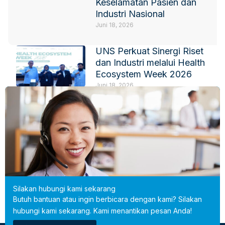
Keselamatan Pasien dan
Industri Nasional
Juni 18, 2026
UNS Perkuat Sinergi Riset
dan Industri melalui Health
Ecosystem Week 2026
Juni 18, 2026
IKPI-HIPELKI Fokus
Perkuat Kerja Sama
Pendidikan dan Riset
Juni 18, 2026
Silakan hubungi kami sekarang
Butuh bantuan atau ingin berbicara dengan kami? Silakan
hubungi kami sekarang. Kami menantikan pesan Anda!