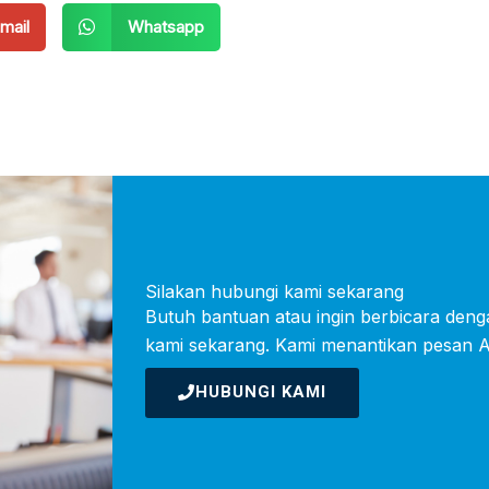
mail
Whatsapp
Silakan hubungi kami sekarang
Butuh bantuan atau ingin berbicara deng
kami sekarang. Kami menantikan pesan 
HUBUNGI KAMI