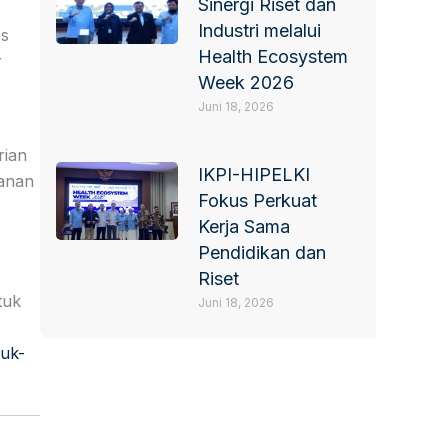
Sinergi Riset dan
Industri melalui
es
Health Ecosystem
r
Week 2026
Juni 18, 2026
rian
IKPI-HIPELKI
hanan
Fokus Perkuat
Kerja Sama
Pendidikan dan
Riset
tuk
Juni 18, 2026
tuk-