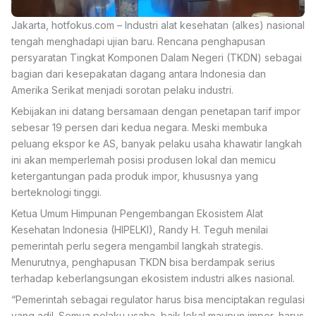
Jakarta, hotfokus.com – Industri alat kesehatan (alkes) nasional
tengah menghadapi ujian baru. Rencana penghapusan
persyaratan Tingkat Komponen Dalam Negeri (TKDN) sebagai
bagian dari kesepakatan dagang antara Indonesia dan
Amerika Serikat menjadi sorotan pelaku industri.
Kebijakan ini datang bersamaan dengan penetapan tarif impor
sebesar 19 persen dari kedua negara. Meski membuka
peluang ekspor ke AS, banyak pelaku usaha khawatir langkah
ini akan memperlemah posisi produsen lokal dan memicu
ketergantungan pada produk impor, khususnya yang
berteknologi tinggi.
Ketua Umum Himpunan Pengembangan Ekosistem Alat
Kesehatan Indonesia (HIPELKI), Randy H. Teguh menilai
pemerintah perlu segera mengambil langkah strategis.
Menurutnya, penghapusan TKDN bisa berdampak serius
terhadap keberlangsungan ekosistem industri alkes nasional.
“Pemerintah sebagai regulator harus bisa menciptakan regulasi
yang adil. Semua pelaku usaha, baik lokal maupun impor, harus